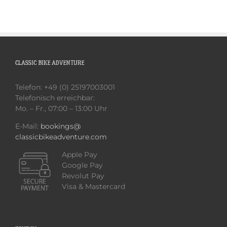
CLASSIC BIKE ADVENTURE
Telefon: +49 (0) 25197003001
Telefonisch erreichbar:
Mo. – Fr., 07:00 – 13:00 Uhr
E-Mail:
bookings@
classicbikeadventure.com
Apple Pay
Google Pay
Revolut Pay
Visa & Mastercard