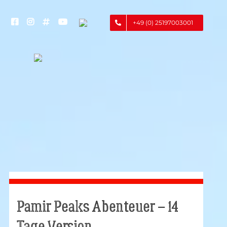
+49 (0) 25197003001
Pamir Peaks Abenteuer – 14
Tage Version