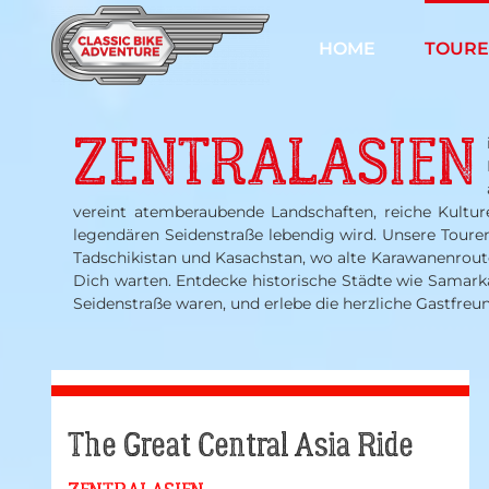
Zum
Inhalt
HOME
TOUR
springen
ZENTRALASIEN
vereint atemberaubende Landschaften, reiche Kulture
legendären Seidenstraße lebendig wird. Unsere Touren
Tadschikistan und Kasachstan, wo alte Karawanenrout
Dich warten. Entdecke historische Städte wie Samark
Seidenstraße waren, und erlebe die herzliche Gastfre
The Great Central Asia Ride