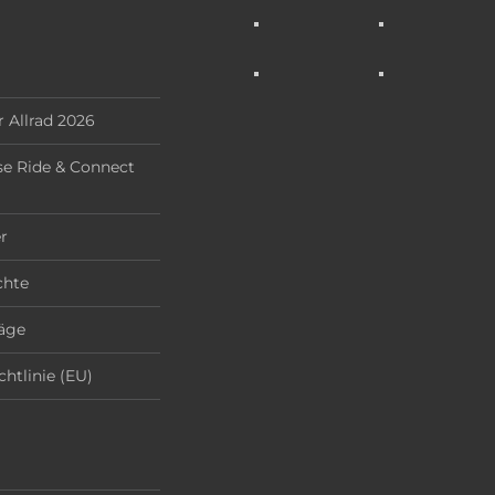
 Allrad 2026
e Ride & Connect
r
chte
äge
chtlinie (EU)