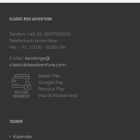
CLASSIC BIKE ADVENTURE
Telefon: +49 (0) 25197003001
Telefonisch erreichbar:
Mo. – Fr., 07:00 – 13:00 Uhr
E-Mail:
bookings@
classicbikeadventure.com
Apple Pay
Google Pay
Revolut Pay
Visa & Mastercard
TOUREN
Kalender