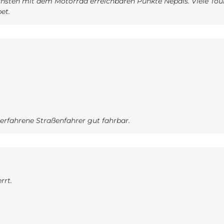
hsten mit dem Motorrad erreichbaren Punkte Nepals. Viele Toure
et.
r erfahrene Straßenfahrer gut fahrbar.
rrt.