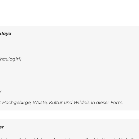
N
ÜBER UNS
NEWS
KONTAKT
alaya
aulagiri)
k
 Hochgebirge, Wüste, Kultur und Wildnis in dieser Form.
er