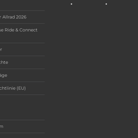
 Allrad 2026
e Ride & Connect
r
chte
äge
chtlinie (EU)
um