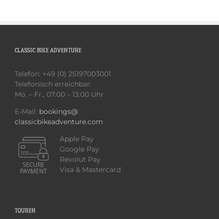
CLASSIC BIKE ADVENTURE
Telefon: +49 (0) 25197003001
Telefonisch erreichbar:
Mo. – Fr., 07:00 – 13:00 Uhr
E-Mail:
bookings@
classicbikeadventure.com
Apple Pay
Google Pay
Revolut Pay
Visa & Mastercard
TOUREN