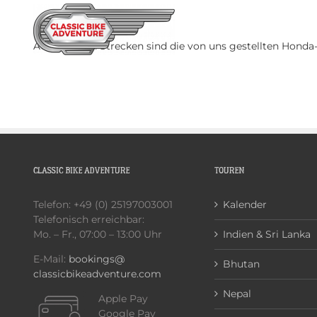
Zum
Inhalt
HOME
TOURE
springen
Auf längeren Strecken sind die von uns gestellten Hond
CLASSIC BIKE ADVENTURE
TOUREN
Telefon: +49 (0) 25197003001
Kalender
Telefonisch erreichbar:
Mo. – Fr., 07:00 – 13:00 Uhr
Indien & Sri Lanka
E-Mail:
bookings@
Bhutan
classicbikeadventure.com
Nepal
Apple Pay
Google Pay