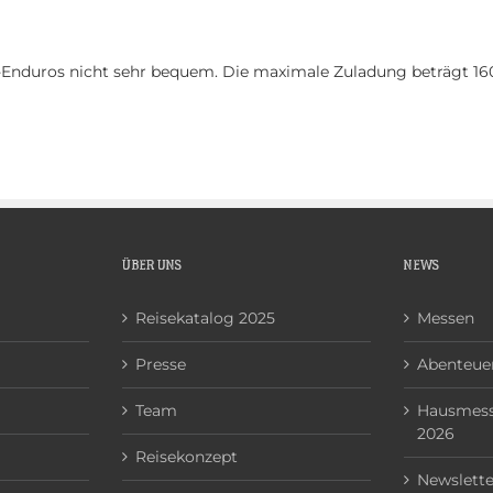
N
ÜBER UNS
NEWS
KONTAKT
a-Enduros nicht sehr bequem. Die maximale Zuladung beträgt 16
ÜBER UNS
NEWS
Reisekatalog 2025
Messen
Presse
Abenteuer
Team
Hausmess
2026
Reisekonzept
Newslette