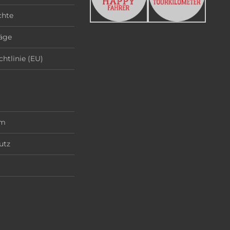
chte
äge
chtlinie (EU)
um
utz