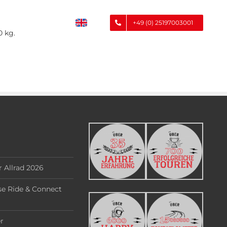
+49 (0) 25197003001
0 kg.
 Allrad 2026
e Ride & Connect
r