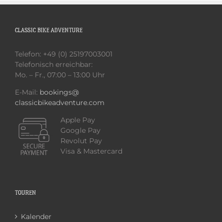
CLASSIC BIKE ADVENTURE
Telefon: +49 (0) 25197003001
Telefonisch erreichbar:
Mo. – Fr., 07:00 – 13:00 Uhr
E-Mail:
bookings@
classicbikeadventure.com
Apple Pay
Google Pay
Revolut Pay
Visa & Mastercard
TOUREN
Kalender