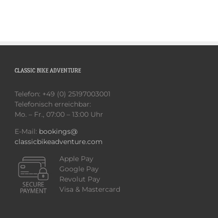
CLASSIC BIKE ADVENTURE
Telefon: +49 (0) 25197003001
Telefonisch erreichbar:
Mo. – Fr., 07:00 – 13:00 Uhr
E-Mail:
bookings@
classicbikeadventure.com
Apple Pay
Google Pay
Revolut Pay
Visa & Mastercard