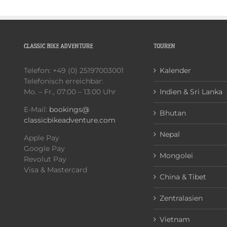
CLASSIC BIKE ADVENTURE
TOUREN
Telefon: +49 (0) 25197003001
Kalender
Telefonisch erreichbar:
Mo. – Fr., 07:00 – 13:00 Uhr
Indien & Sri Lanka
E-Mail:
bookings@
Bhutan
classicbikeadventure.com
Nepal
Apple Pay
Google Pay
Mongolei
Revolut Pay
Visa & Mastercard
China & Tibet
Zentralasien
Vietnam