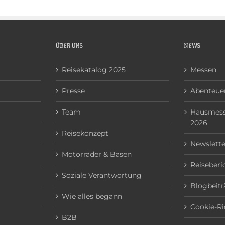
ÜBER UNS
NEWS
Reisekatalog 2025
Messen
Presse
Abenteuer
Team
Hausmess
2026
Reisekonzept
Newslette
Motorräder & Basen
Reiseberi
Soziale Verantwortung
Blogbeitr
Wie alles begann
Cookie-Ri
B2B