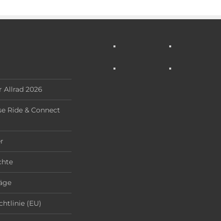
 Allrad 2026
e Ride & Connect
r
chte
äge
chtlinie (EU)