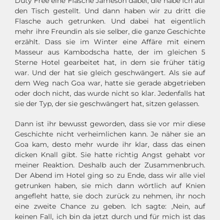
Duty Free eine Flasche Jameson dabei, die habe ich auf
den Tisch gestellt. Und dann haben wir zu dritt die
Flasche auch getrunken. Und dabei hat eigentlich
mehr ihre Freundin als sie selber, die ganze Geschichte
erzählt. Dass sie im Winter eine Affäre mit einem
Masseur aus Kambodscha hatte, der im gleichen 5
Sterne Hotel gearbeitet hat, in dem sie früher tätig
war. Und der hat sie gleich geschwängert. Als sie auf
dem Weg nach Goa war, hatte sie gerade abgetrieben
oder doch nicht, das wurde nicht so klar. Jedenfalls hat
sie der Typ, der sie geschwängert hat, sitzen gelassen.
Dann ist ihr bewusst geworden, dass sie vor mir diese
Geschichte nicht verheimlichen kann. Je näher sie an
Goa kam, desto mehr wurde ihr klar, dass das einen
dicken Knall gibt. Sie hatte richtig Angst gehabt vor
meiner Reaktion. Deshalb auch der Zusammenbruch.
Der Abend im Hotel ging so zu Ende, dass wir alle viel
getrunken haben, sie mich dann wörtlich auf Knien
angefleht hatte, sie doch zurück zu nehmen, ihr noch
eine zweite Chance zu geben. Ich sagte: ‚Nein, auf
keinen Fall, ich bin da jetzt durch und für mich ist das