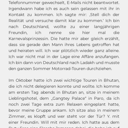
Telefonnummer gewechselt, E-Mails nicht beantwortet.
Irgendwann habe ich es auch sein gelassen mit ihr in
Kontakt zu kommen. Ich sagte mir: ‚Stell dich der
Realität und versuche damit klar zu kommen.‘ Ich bin
nach Deutschland, wollte zu einer langjährigen
Freundin, ich nenne sie hier mal die
Karnevalsprinzessin. Die hatte mir aber gleich erzählt,
dass sie gerade den Mann ihres Lebens getroffen hat
und heiraten will. Ich war plötzlich wieder ganz alleine.
Ich war nicht mal in der Lage eine Affäre anzufangen.
Ich bin dann von Deutschland nach Ladakh und musste
den ganzen Sommer Motorrad-Touren durchziehen.
Im Oktober hatte ich zwei wichtige Touren in Bhutan,
die ich nicht delegieren konnte und wollte. Ich komme
am ersten Tag abends in Bhutan an, sitze in meinem
Lieblingshotel, dem „Gangtey Palace“ in Paro, da ich
noch zwei Tage extra zum Relaxen eingeplant hatte,
bevor meine Gruppe ankam. Ich sitze also in meinem
Zimmer, es klopft und wer steht vor der Tür? Y. mit
einer Freundin. Will mit mir reden. Ich hatte aus dem