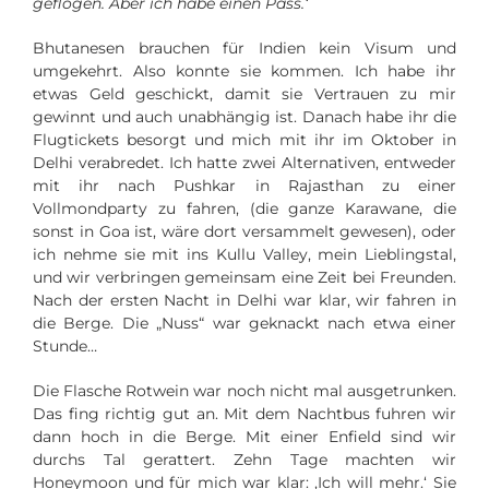
geflogen. Aber ich habe einen Pass.‘
Bhutanesen brauchen für Indien kein Visum und
umgekehrt. Also konnte sie kommen. Ich habe ihr
etwas Geld geschickt, damit sie Vertrauen zu mir
gewinnt und auch unabhängig ist. Danach habe ihr die
Flugtickets besorgt und mich mit ihr im Oktober in
Delhi verabredet. Ich hatte zwei Alternativen, entweder
mit ihr nach Pushkar in Rajasthan zu einer
Vollmondparty zu fahren, (die ganze Karawane, die
sonst in Goa ist, wäre dort versammelt gewesen), oder
ich nehme sie mit ins Kullu Valley, mein Lieblingstal,
und wir verbringen gemeinsam eine Zeit bei Freunden.
Nach der ersten Nacht in Delhi war klar, wir fahren in
die Berge. Die „Nuss“ war geknackt nach etwa einer
Stunde…
Die Flasche Rotwein war noch nicht mal ausgetrunken.
Das fing richtig gut an. Mit dem Nachtbus fuhren wir
dann hoch in die Berge. Mit einer Enfield sind wir
durchs Tal gerattert. Zehn Tage machten wir
Honeymoon und für mich war klar: ‚Ich will mehr.‘ Sie