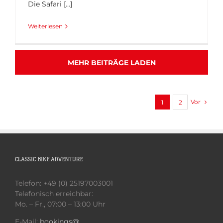
Die Safari [...]
Weiterlesen
MEHR BEITRÄGE LADEN
Vor
1
2
CLASSIC BIKE ADVENTURE
Telefon: +49 (0) 25197003001
Telefonisch erreichbar:
Mo. – Fr., 07:00 – 13:00 Uhr
E-Mail:
bookings@